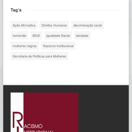
Tag’s
Ação Afirmativa
Direitos Humanos
discriminação racial
homicídio
IBGE
Igualdade Racial
laicidade
mulheres negras
Racismo Institucional
Secretaria de Políticas para Mulheres